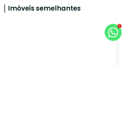
Imóveis semelhantes
1
1662
Santa Lúcia, Vitória - ES
R$ 943.059,23
Código 1662 - Santa Lúcia