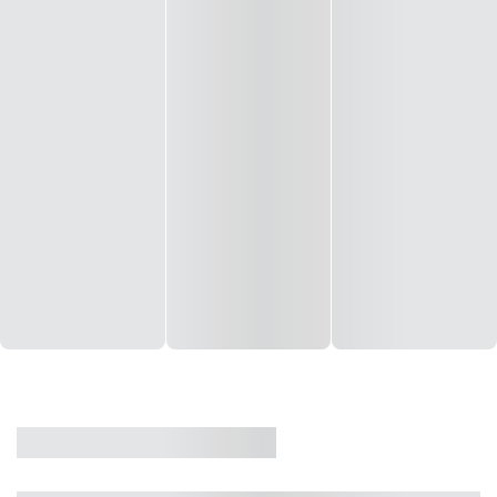
CASA
VENDA
CÓD: 19327